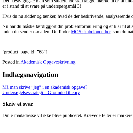
Det næstvigtigste man som studerende skal lægge mærke til er, at unde
er i stand til at svare på underspørgsmål 3!
Hvis du nu sidder og tænker, hvad de der beskrivende, analyserende o
Nu har du måske færdiggjort din problemformulering og er klar til at s
inden du sender e-mailen. Du finder
MOS skabelonen her
, som du na
[product_page id=”68″]
Posted in
Akademisk Opgaveskrivning
Indlægsnavigation
Må man skrive ”jeg” i en akademisk opgave?
Undersøgelsesstrategi – Grounded theory
Skriv et svar
Din e-mailadresse vil ikke blive publiceret.
Krævede felter er marker