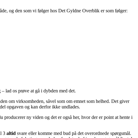
 måde, og den som vi følger hos Det Gyldne Overblik er som følger:
– lad os prøve at gå i dybden med det.
sviden om virksomheden, såvel som om emnet som helhed. Det giver
g del opgaven og kan derfor ikke undlades.
 producerer ny viden og det er også her, hvor der er point at hente i
ål 3
altid
svare eller komme med bud på det overordnede spørgsmål.