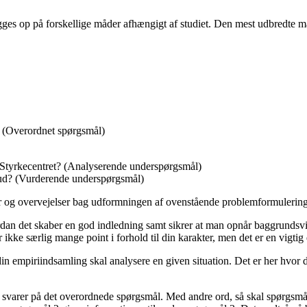
bygges op på forskellige måder afhængigt af studiet. Den mest udbredte
? (Overordnet spørgsmål)
 Styrkecentret? (Analyserende underspørgsmål)
e ud? (Vurderende underspørgsmål)
er og overvejelser bag udformningen af ovenstående problemformulering 
ordan det skaber en god indledning samt sikrer at man opnår baggrund
 ikke særlig mange point i forhold til din karakter, men det er en vigti
 empiriindsamling skal analysere en given situation. Det er her hvor du
te svarer på det overordnede spørgsmål. Med andre ord, så skal spørgsm