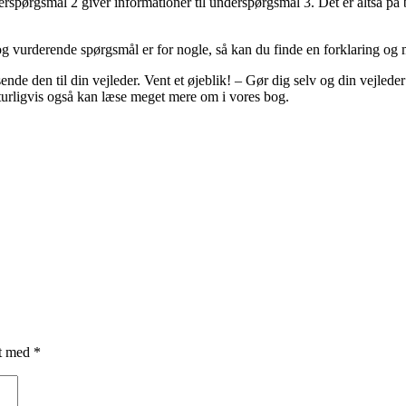
rspørgsmål 2 giver informationer til underspørgsmål 3. Det er altså på 
g vurderende spørgsmål er for nogle, så kan du finde en forklaring og
ende den til din vejleder. Vent et øjeblik! – Gør dig selv og din vejled
turligvis også kan læse meget mere om i vores bog.
et med
*