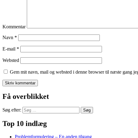
Kommentar
Navn
*
E-mail
*
Websted
Gem mit navn, mail og websted i denne browser til næste gang j
Få overblikket
Søg efter:
Top 10 indlæg
Problemformulering – En anden tilgang