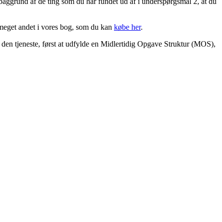
baggrund af de ting som du har fundet ud af i underspørgsmål 2, at du
 meget andet i vores bog, som du kan
købe her
.
er den tjeneste, først at udfylde en Midlertidig Opgave Struktur (MOS),