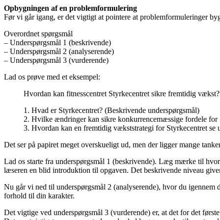
Opbygningen af en problemformulering
Før vi går igang, er det vigtigt at pointere at problemformuleringer 
Overordnet spørgsmål
– Underspørgsmål 1 (beskrivende)
– Underspørgsmål 2 (analyserende)
– Underspørgsmål 3 (vurderende)
Lad os prøve med et eksempel:
Hvordan kan fitnesscentret Styrkecentret sikre fremtidig vækst
1. Hvad er Styrkecentret? (Beskrivende underspørgsmål)
2. Hvilke ændringer kan sikre konkurrencemæssige fordele for
3. Hvordan kan en fremtidig vækststrategi for Styrkecentret s
Det ser på papiret meget overskueligt ud, men der ligger mange tank
Lad os starte fra underspørgsmål 1 (beskrivende). Læg mærke til hv
læseren en blid introduktion til opgaven. Det beskrivende niveau giver
Nu går vi ned til underspørgsmål 2 (analyserende), hvor du igennem din
forhold til din karakter.
Det vigtige ved underspørgsmål 3 (vurderende) er, at det for det førs