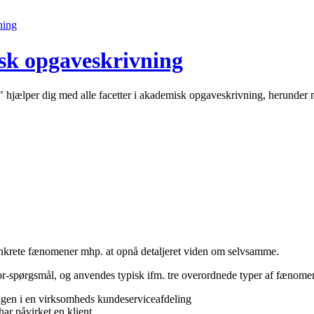
sk opgaveskrivning
hjælper dig med alle facetter i akademisk opgaveskrivning, herunder 
onkrete fænomener mhp. at opnå detaljeret viden om selvsamme.
for-spørgsmål, og anvendes typisk ifm. tre overordnede typer af fænome
gen i en virksomheds kundeserviceafdeling
ar påvirket en klient