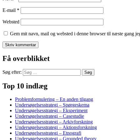
E-mail
*
Websted
Gem mit navn, mail og websted i denne browser til næste gang j
Få overblikket
Søg efter:
Top 10 indlæg
Problemformulering – En anden tilgang
Undersøgelsesstrategi – Spørgeskema
Undersøgelsesstrategi – Eksperiment
Undersøgelsesstrategi – Casestudie
Undersøgelsesstrategi – Arkivforskning
Undersøgelsesstrategi – Aktionsforskning
Undersøgelsesstrategi – Etnografi
Undersøgelsesstrategi – Grounded theory