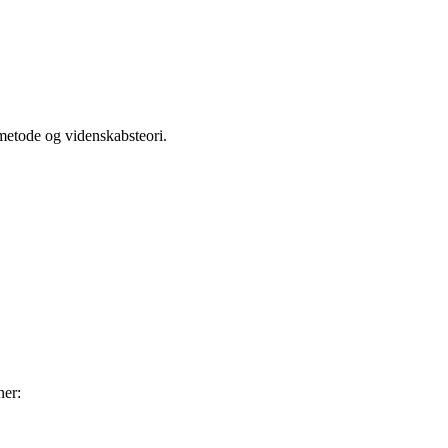
metode og videnskabsteori.
ner: