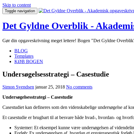
Skip to content
Toggle navigation
Det Gyldne Overblik - Akademi
Gør din opgaveskrivning meget lettere! Bogen "Det Gyldne Overblik" 
BLOG
Templates
KØB BOGEN
Undersøgelsesstrategi – Casestudie
Simon Svendsen
januar 25, 2018
No comments
Undersøgelsesstrategi – Casestudie
Casestudiet kan defineres som den videnskabelige undersøgelse af k
Et casestudie er brugbart til at besvare både hvad-, hvordan- og hvor
Systemer: Et eksempel kunne være undersøgelsen af videndelin
Forløb: Fx undersøgelsen af, hvordan et ergoterapeutisk forløb h