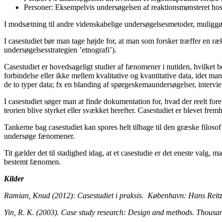
Personer: Eksempelvis undersøgelsen af reaktionsmønsteret hos 
I modsætning til andre videnskabelige undersøgelsesmetoder, muliggør 
I casestudiet bør man tage højde for, at man som forsker træffer en ræ
undersøgelsesstrategien ’etnografi’).
Casestudiet er hovedsageligt studier af fænomener i nutiden, hvilket b
forbindelse eller ikke mellem kvalitative og kvantitative data, idet 
de to typer data; fx en blanding af spørgeskemaundersøgelser, intervi
I casestudiet søger man at finde dokumentation for, hvad der reelt foregå
teorien blive styrket eller svækket herefter. Casestudiet er blevet fremh
Tankerne bag casestudiet kan spores helt tilbage til den græske filosof 
undersøge fænomener.
Tit gælder det til stadighed idag, at et casestudie er det eneste valg
bestemt fænomen.
Kilder
Ramian, Knud (2012): Casestudiet i praksis. København: Hans Reitz
Yin, R. K. (2003). Case study research: Design and methods. Thousa