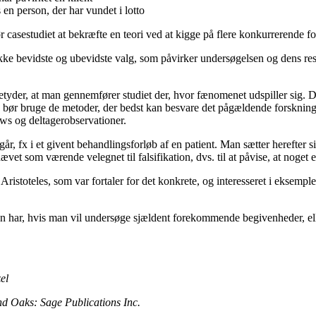
en person, der har vundet i lotto
casestudiet at bekræfte en teori ved at kigge på flere konkurrerende f
kke bevidste og ubevidste valg, som påvirker undersøgelsen og dens resu
etyder, at man gennemfører studiet der, hvor fænomenet udspiller sig. D
man bør bruge de metoder, der bedst kan besvare det pågældende forskni
ews og deltagerobservationer.
r, fx i et givent behandlingsforløb af en patient. Man sætter herefter sine
ævet som værende velegnet til falsifikation, dvs. til at påvise, at noget e
Aristoteles, som var fortaler for det konkrete, og interesseret i eksemple
, man har, hvis man vil undersøge sjældent forekommende begivenheder, el
el
nd Oaks: Sage Publications Inc.