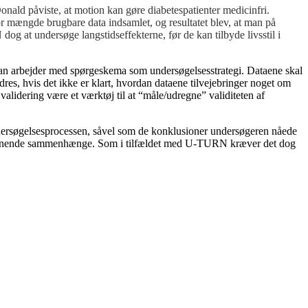
ald påviste, at motion kan gøre diabetespatienter medicinfri.
tor mængde brugbare data indsamlet, og resultatet blev, at man på
og at undersøge langstidseffekterne, før de kan tilbyde livsstil i
 man arbejder med spørgeskema som undersøgelsesstrategi. Dataene skal
s, hvis det ikke er klart, hvordan dataene tilvejebringer noget om
validering være et værktøj til at “måle/udregne” validiteten af
undersøgelsesprocessen, såvel som de konklusioner undersøgeren nåede
til lignende sammenhænge. Som i tilfældet med U-TURN kræver det dog