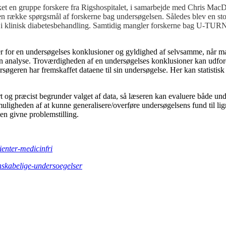
 en gruppe forskere fra Rigshospitalet, i samarbejde med Chris MacDon
et en række spørgsmål af forskerne bag undersøgelsen. Således blev en s
l i klinisk diabetesbehandling. Samtidig mangler forskerne bag U-TURN d
inger for en undersøgelses konklusioner og gyldighed af selvsamme, når
 analyse. Troværdigheden af en undersøgelses konklusioner kan udfordre
øgeren har fremskaffet dataene til sin undersøgelse. Her kan statistisk 
art og præcist begrunder valget af data, så læseren kan evaluere både 
for muligheden af at kunne generalisere/overføre undersøgelsens fund 
en givne problemstilling.
ienter-medicinfri
enskabelige-undersoegelser