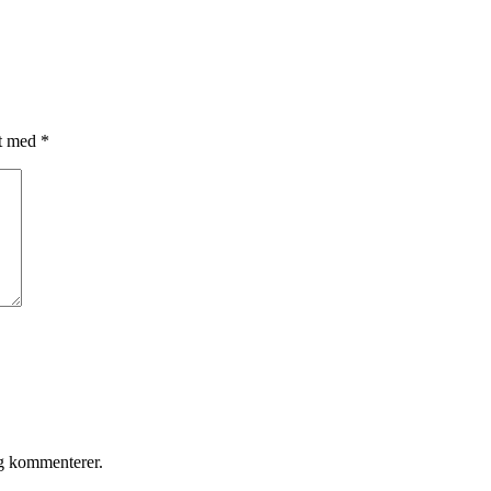
et med
*
eg kommenterer.