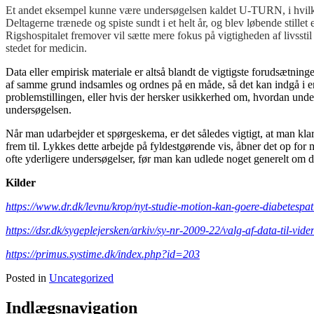
Et andet eksempel kunne være undersøgelsen kaldet U-TURN, i hvilket
Deltagerne trænede og spiste sundt i et helt år, og blev løbende still
Rigshospitalet fremover vil sætte mere fokus på vigtigheden af livssti
stedet for medicin.
Data eller empirisk materiale er altså blandt de vigtigste forudsætn
af samme grund indsamles og ordnes på en måde, så det kan indgå i en
problemstillingen, eller hvis der hersker usikkerhed om, hvordan unders
undersøgelsen.
Når man udarbejder et spørgeskema, er det således vigtigt, at man kl
frem til. Lykkes dette arbejde på fyldestgørende vis, åbner det op 
ofte yderligere undersøgelser, før man kan udlede noget generelt om d
Kilder
https://www.dr.dk/levnu/krop/nyt-studie-motion-kan-goere-diabetespat
https://dsr.dk/sygeplejersken/arkiv/sy-nr-2009-22/valg-af-data-til-vid
https://primus.systime.dk/index.php?id=203
Posted in
Uncategorized
Indlægsnavigation